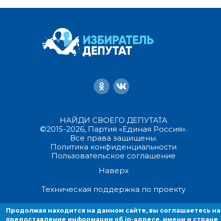
НАЙДИ СВОЕГО ДЕПУТАТА
©2015-2026, Партия «Единая Россия».
Все права защищены.
Политика конфиденциальности
Пользовательское соглашение
Наверх
Техническая поддержка по проекту
Продолжая находится на данном сайте, вы соглашаетесь на
Продолжая находиться на данном сайте, вы соглашаетесь на
предоставление информации об ip-адресе, имени и стране домен
предоставление информации об ip-адресе, имени и стране