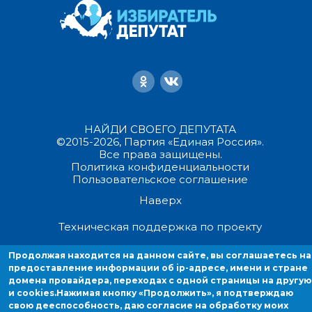
НАЙДИ СВОЕГО ДЕПУТАТА
©2015-2026, Партия «Единая Россия».
Все права защищены.
Политика конфиденциальности
Пользовательское соглашение
Наверх
Техническая поддержка по проекту
Продолжая находится на данном сайте, вы соглашаетесь на
Продолжая находиться на данном сайте, вы соглашаетесь на
предоставление информации об ip-адресе, имени и стране
предоставление информации об ip-адресе, имени и стране домен
домена провайдера, переходах с одной страницы на другую
провайдера, переходах с одной страницы на другую и cookies.
и cookies.
Нажимая кнопку «Продолжить», я подтверждаю
свою дееспособность, даю согласие на обработку моих