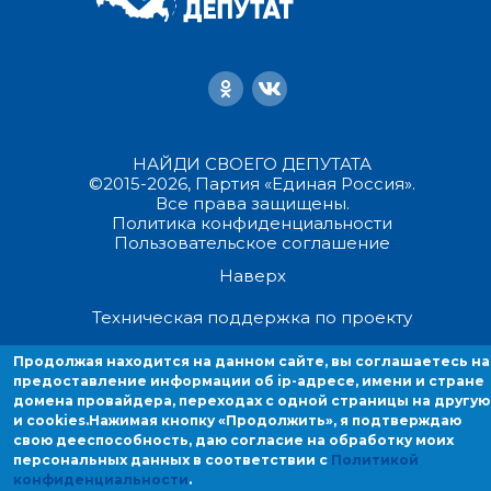
НАЙДИ СВОЕГО ДЕПУТАТА
©2015-2026, Партия «Единая Россия».
Все права защищены.
Политика конфиденциальности
Пользовательское соглашение
Наверх
Техническая поддержка по проекту
Продолжая находится на данном сайте, вы соглашаетесь на
Продолжая находиться на данном сайте, вы соглашаетесь на
предоставление информации об ip-адресе, имени и стране
предоставление информации об ip-адресе, имени и стране домен
домена провайдера, переходах с одной страницы на другую
провайдера, переходах с одной страницы на другую и cookies.
и cookies.
Нажимая кнопку «Продолжить», я подтверждаю
свою дееспособность, даю согласие на обработку моих
персональных данных в соответствии с
Политикой
конфиденциальности
.