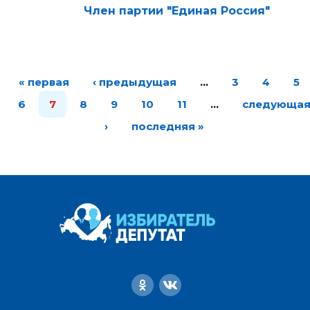
Член партии "Единая Россия"
« первая
‹ предыдущая
…
3
4
5
6
7
8
9
10
11
…
следующа
›
последняя »