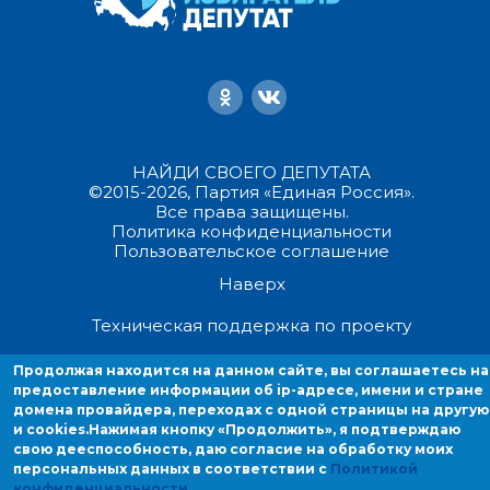
НАЙДИ СВОЕГО ДЕПУТАТА
©2015-2026, Партия «Единая Россия».
Все права защищены.
Политика конфиденциальности
Пользовательское соглашение
Наверх
Техническая поддержка по проекту
Продолжая находится на данном сайте, вы соглашаетесь на
Продолжая находиться на данном сайте, вы соглашаетесь на
предоставление информации об ip-адресе, имени и стране
предоставление информации об ip-адресе, имени и стране домен
домена провайдера, переходах с одной страницы на другую
провайдера, переходах с одной страницы на другую и cookies.
и cookies.
Нажимая кнопку «Продолжить», я подтверждаю
свою дееспособность, даю согласие на обработку моих
персональных данных в соответствии с
Политикой
конфиденциальности
.