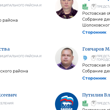
НИЦИПАЛЬНОГО РАЙОНА И
ПРЕДСТ
Ростовская о
Собрание де
о района
Шолоховског
Сторонник
ства
Гончаров
М
НИЦИПАЛЬНОГО РАЙОНА И
ПРЕДСТ
ГОРОДС
Ростовская о
ского района
Собрание де
Сторонник
ксеевич
Путилин
В
СЕЛЕНИЯ
ПРЕДСТ