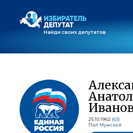
Найди своих депутатов
Алекс
Анато
Ивано
25.10.1962
(63)
Пол
Мужской