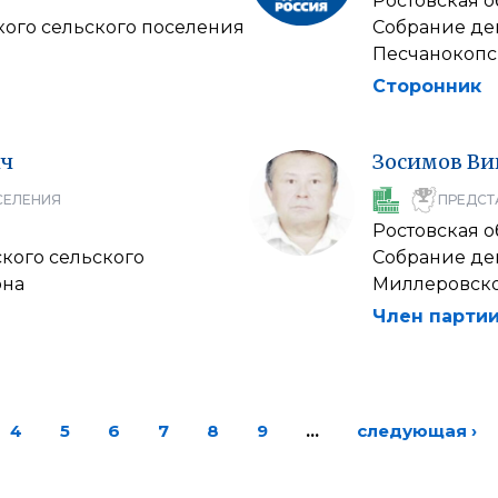
Ростовская о
ого сельского поселения
Собрание де
Песчанокопс
Сторонник
ич
Зосимов
Ви
СЕЛЕНИЯ
ПРЕДСТ
Ростовская о
кого сельского
Собрание де
она
Миллеровско
Член партии
4
5
6
7
8
9
…
следующая ›