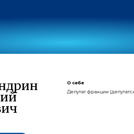
андрин
О себе
Депутат фракции (депутат
лий
вич