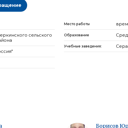
ращение
врем
Место работы
еркинского сельского
Сред
Образование
айона
Сера
Учебные заведения:
оссия"
а
Борисов
Юр