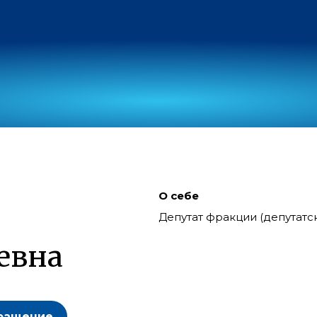
О себе
Депутат фракции (депутат
евна
ращение