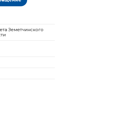
ета Земетчинского
сти