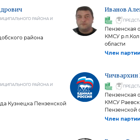
ндрович
Иванов
Але
НИЦИПАЛЬНОГО РАЙОНА И
ПРЕДСТ
Пензенская 
КМСУ р.п.Ко
добского района
области
Член партии
Чичвархин
НИЦИПАЛЬНОГО РАЙОНА И
ПРЕДСТ
Пензенская 
КМСУ Раевск
ода Кузнецка Пензенской
Пензенской 
Член партии