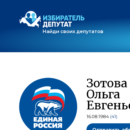
Найди своих депутатов
Зотова
Ольга
Евгень
16.08.1984
(41)
Отправить об