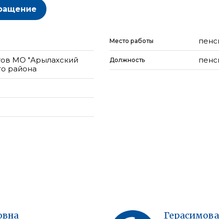
ращение
пенс
Место работы
тов МО "Арылахский
пенс
Должность
го района
овна
Герасимова