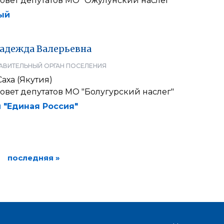
овет депутатов МО "Ожулунский наслег"
ый
адежда
Валерьевна
АВИТЕЛЬНЫЙ ОРГАН ПОСЕЛЕНИЯ
аха (Якутия)
вет депутатов МО "Болугурский наслег"
 "Единая Россия"
последняя »