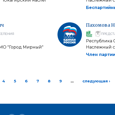
 "Юкагирский наслег"
Наслежный с
Беспартийн
ич
Пахомова
Н
СЕЛЕНИЯ
ПРЕДСТ
Республика С
МО "Город Мирный"
Наслежный со
Член партии
4
5
6
7
8
9
…
следующая ›