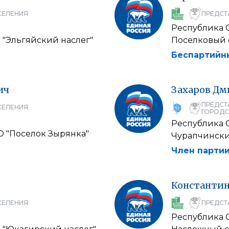
СЕЛЕНИЯ
ПРЕДСТ
Республика С
 "Эльгяйский наслег"
Поселковый с
Беспартийн
ич
Захаров
Дм
ПРЕДСТ
СЕЛЕНИЯ
ГОРОДС
Республика С
О "Поселок Зырянка"
Чурапчински
Член партии
Константи
СЕЛЕНИЯ
ПРЕДСТ
Республика С