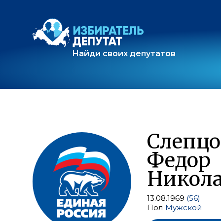
Найди своих депутатов
Слепцо
Федор
Никол
13.08.1969
(56)
Пол
Мужской