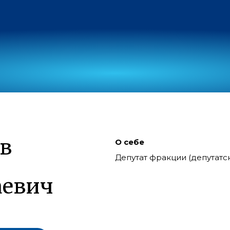
в
О себе
Депутат фракции (депутат
аевич