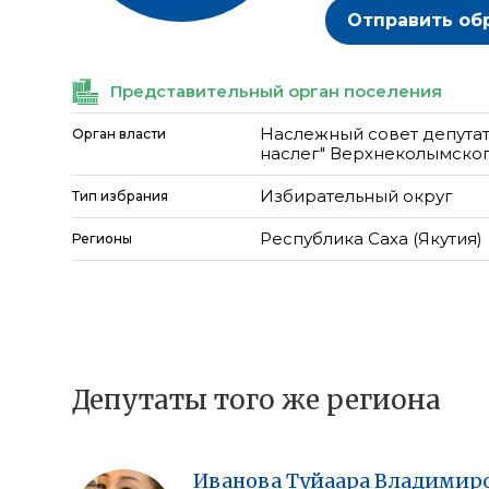
Отправить об
Представительный орган поселения
Наслежный совет депута
Орган власти
наслег" Верхнеколымско
Избирательный округ
Тип избрания
Республика Саха (Якутия)
Регионы
Депутаты того же региона
Иванова
Туйаара
Владимир