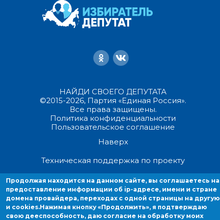
НАЙДИ СВОЕГО ДЕПУТАТА
©2015-2026, Партия «Единая Россия».
Все права защищены.
Политика конфиденциальности
Пользовательское соглашение
Наверх
Техническая поддержка по проекту
Продолжая находится на данном сайте, вы соглашаетесь на
Продолжая находиться на данном сайте, вы соглашаетесь на
предоставление информации об ip-адресе, имени и стране
предоставление информации об ip-адресе, имени и стране домен
домена провайдера, переходах с одной страницы на другую
провайдера, переходах с одной страницы на другую и cookies.
и cookies.
Нажимая кнопку «Продолжить», я подтверждаю
свою дееспособность, даю согласие на обработку моих