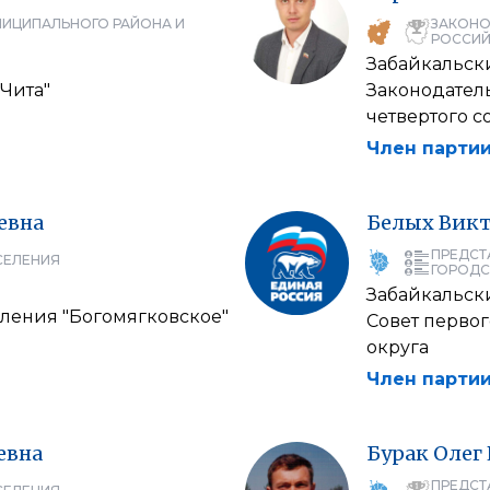
НИЦИПАЛЬНОГО РАЙОНА И
ЗАКОНО
РОССИЙ
Забайкальск
 Чита"
Законодател
четвертого с
Член партии
евна
Белых
Вик
ПРЕДСТ
СЕЛЕНИЯ
ГОРОДС
Забайкальск
еления "Богомягковское"
Совет перво
округа
Член партии
евна
Бурак
Олег
ПРЕДСТ