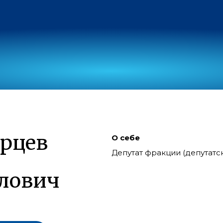
рцев
О себе
Депутат фракции (депутат
лович