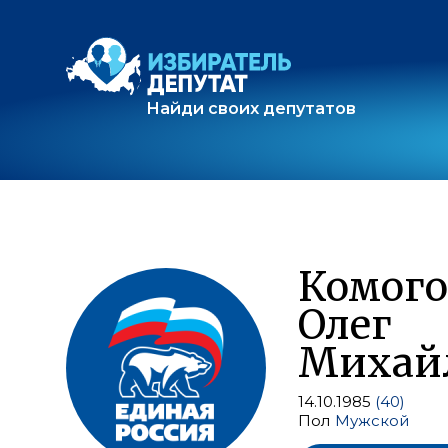
Найди своих депутатов
Комого
Олег
Михай
14.10.1985
(40)
Пол
Мужской