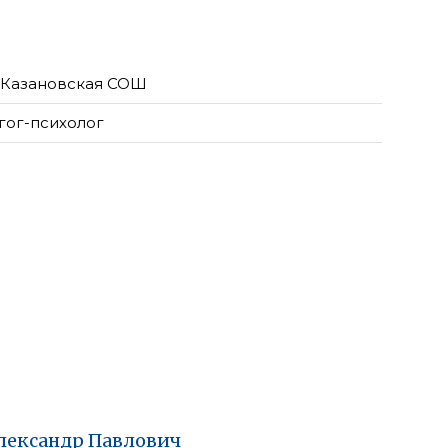
Казановская СОШ
гог-психолог
лександр
Павлович