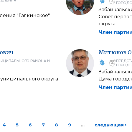
СЕЛЕНИЯ
ГОРОДС
Забайкальск
еления "Галкинское"
Совет перво
округа
Член партии
ович
Митюков
О
НИЦИПАЛЬНОГО РАЙОНА И
ПРЕДСТ
ГОРОДС
Забайкальск
муниципального округа
Дума городск
Член партии
4
5
6
7
8
9
…
следующая ›