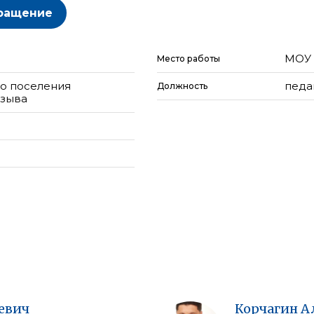
ращение
МОУ 
Место работы
го поселения
педа
Должность
озыва
евич
Корчагин
А