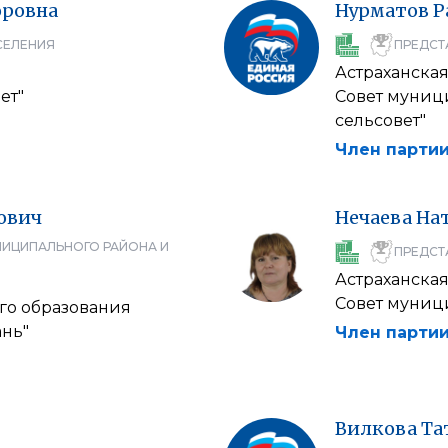
ровна
Нурматов
Р
СЕЛЕНИЯ
ПРЕДСТ
Астраханская
ет"
Совет муниц
сельсовет"
Член партии
ович
Нечаева
На
НИЦИПАЛЬНОГО РАЙОНА И
ПРЕДСТ
Астраханская
Совет муниц
го образования
ань"
Член партии
Вилкова
Та