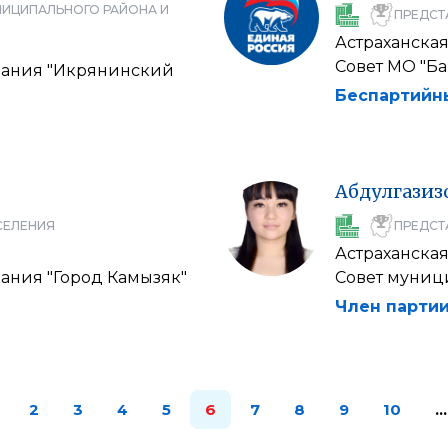
НИЦИПАЛЬНОГО РАЙОНА И
ПРЕДСТ
Астраханская
Совет МО "Ба
вания "Икрянинский
Беспартийн
Абдулгазиз
СЕЛЕНИЯ
ПРЕДСТ
Астраханская
ания "Город Камызяк"
Совет муниц
Член партии
2
3
4
5
6
7
8
9
10
…