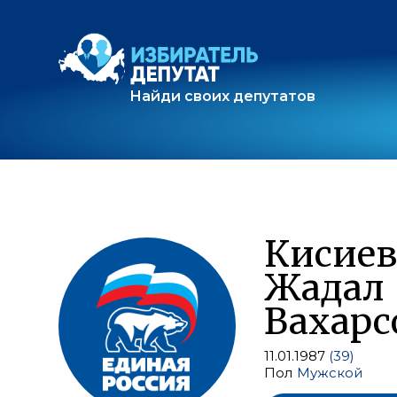
Найди своих депутатов
Кисиев
Жадал
Вахарс
11.01.1987
(39)
Пол
Мужской