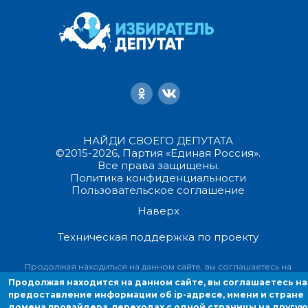
НАЙДИ СВОЕГО ДЕПУТАТА
©2015-2026, Партия «Единая Россия».
Все права защищены.
Политика конфиденциальности
Пользовательское соглашение
Наверх
Техническая поддержка по проекту
Продолжая находиться на данном сайте, вы соглашаетесь на
предоставление информации об ip-адресе, имени и стране домен
Продолжая находится на данном сайте, вы соглашаетесь на
провайдера, переходах с одной страницы на другую и cookies.
предоставление информации об ip-адресе, имени и стране
домена провайдера, переходах с одной страницы на другую