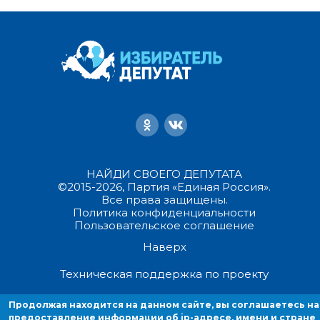
НАЙДИ СВОЕГО ДЕПУТАТА
©2015-2026, Партия «Единая Россия».
Все права защищены.
Политика конфиденциальности
Пользовательское соглашение
Наверх
Техническая поддержка по проекту
Продолжая находится на данном сайте, вы соглашаетесь на
Продолжая находиться на данном сайте, вы соглашаетесь на
предоставление информации об ip-адресе, имени и стране домен
предоставление информации об ip-адресе, имени и стране