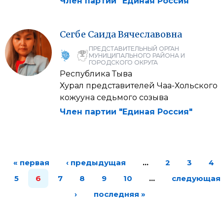
Член партии "Единая Россия"
Сегбе
Саида
Вячеславовна
ПРЕДСТАВИТЕЛЬНЫЙ ОРГАН
МУНИЦИПАЛЬНОГО РАЙОНА И
ГОРОДСКОГО ОКРУГА
Республика Тыва
Хурал представителей Чаа-Хольского
кожууна седьмого созыва
Член партии "Единая Россия"
« первая
‹ предыдущая
…
2
3
4
5
6
7
8
9
10
…
следующая
›
последняя »