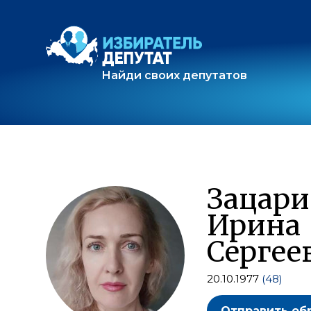
Найди своих депутатов
Зацар
Ирина
Сергее
20.10.1977
(48)
Отправить об