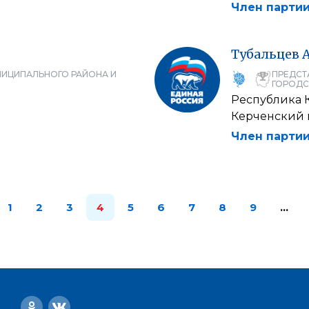
Член партии
Тубальцев
НИЦИПАЛЬНОГО РАЙОНА И
ПРЕДСТ
ГОРОДС
Республика 
Керченский 
Член партии
1
2
3
4
5
6
7
8
9
…