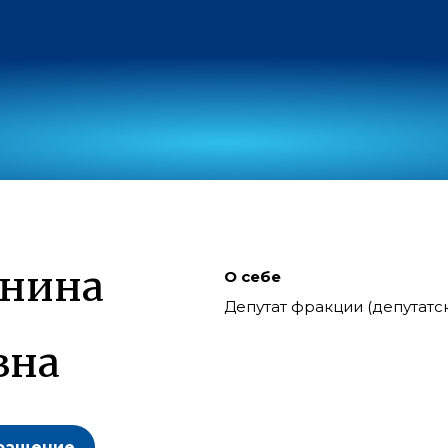
инина
О себе
Депутат фракции (депутат
вна
ращение