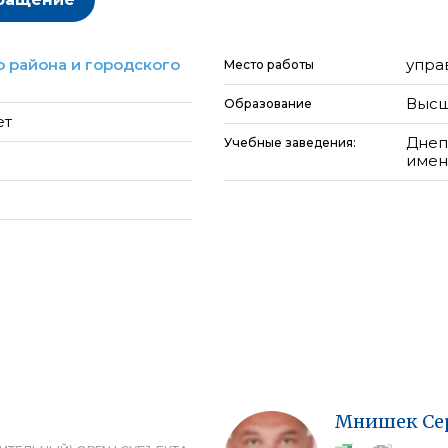
 района и городского
упра
Место работы
Высш
Образование
ет
Днеп
Учебные заведения:
имен
Мнишек
Се