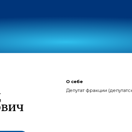
О себе
Депутат фракции (депутат
д
ович