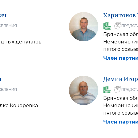
ич
Харитонов
СЕЛЕНИЯ
ПРЕДСТ
Брянская об
дных депутатов
Немеричский
пятого созыв
Член партии
а
Демин
Игор
СЕЛЕНИЯ
ПРЕДСТ
Брянская об
елка Кокоревка
Немеричский
пятого созыв
Член партии