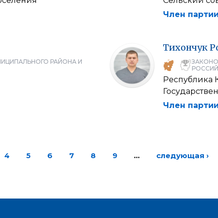
оселения
Сельский со
Член партии
Тихончук
Р
НИЦИПАЛЬНОГО РАЙОНА И
ЗАКОНО
РОССИЙ
Республика 
Государстве
Член партии
4
5
6
7
8
9
…
следующая ›