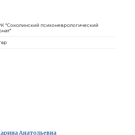
РК "Соколинский психоневрологический
рнат"
тар
арина
Анатольевна