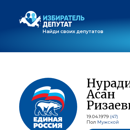
Найди своих депутатов
Нурад
Асан
Ризаев
19.04.1979
(47)
Пол
Мужской