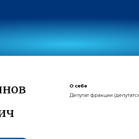
инов
О себе
Депутат фракции (депутат
ич