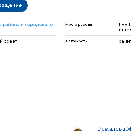
ращение
 района и городского
ГБУ 
Место работы
инте
й совет
сани
Должность
Романова
М