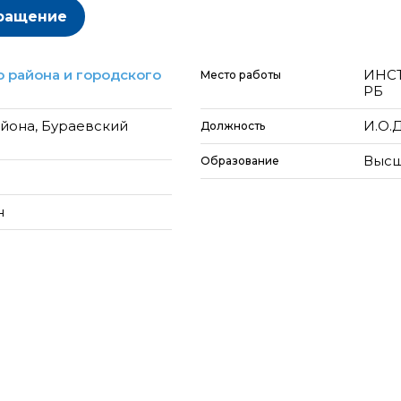
ращение
 района и городского
ИНС
Место работы
РБ
йона, Бураевский
И.О.
Должность
Высш
Образование
н