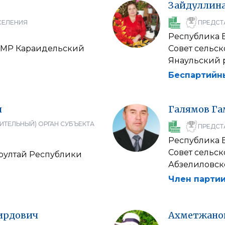
Зайдуллин
СЕЛЕНИЯ
ПРЕДСТ
Республика 
т МР Караидельский
Совет сельс
Янаульский 
Беспартийн
ч
Галямов
Га
ИТЕЛЬНЫЙ) ОРГАН СУБЪЕКТА
ПРЕДСТ
Республика 
Совет сельск
урултай Республики
Абзелиловск
Член партии
ирдович
Ахметжано