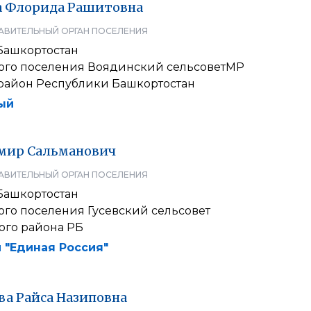
а
Флорида
Рашитовна
АВИТЕЛЬНЫЙ ОРГАН ПОСЕЛЕНИЯ
Башкортостан
кого поселения Воядинский сельсоветМР
район Республики Башкортостан
ый
мир
Сальманович
АВИТЕЛЬНЫЙ ОРГАН ПОСЕЛЕНИЯ
Башкортостан
ого поселения Гусевский сельсовет
ого района РБ
 "Единая Россия"
ва
Райса
Назиповна