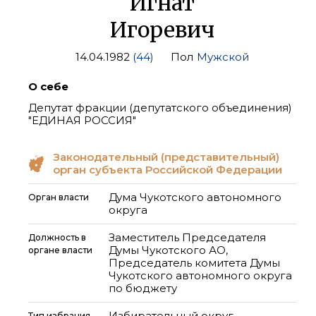
Игнат
Игоревич
14.04.1982
(44)
Пол
Мужской
О себе
Депутат фракции (депутатского объединения)
"ЕДИНАЯ РОССИЯ"
Законодательный (представительный)
орган субъекта Российской Федерации
Дума Чукотского автономного
Орган власти
округа
Заместитель Председателя
Должность в
Думы Чукотского АО,
органе власти
Председатель комитета Думы
Чукотского автономного округа
по бюджету
Избирательный округ
Тип избрания