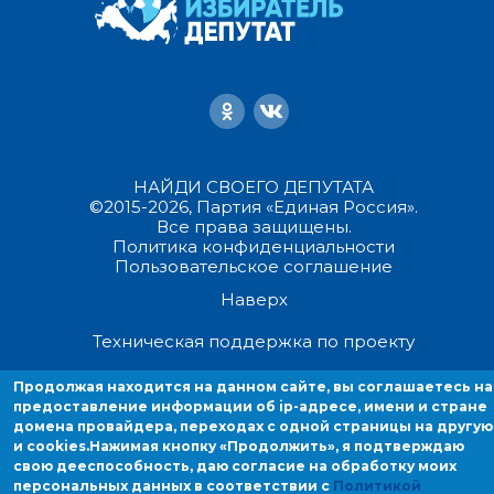
НАЙДИ СВОЕГО ДЕПУТАТА
©2015-2026, Партия «Единая Россия».
Все права защищены.
Политика конфиденциальности
Пользовательское соглашение
Наверх
Техническая поддержка по проекту
Продолжая находится на данном сайте, вы соглашаетесь на
Продолжая находиться на данном сайте, вы соглашаетесь на
предоставление информации об ip-адресе, имени и стране
предоставление информации об ip-адресе, имени и стране домен
домена провайдера, переходах с одной страницы на другую
провайдера, переходах с одной страницы на другую и cookies.
и cookies.
Нажимая кнопку «Продолжить», я подтверждаю
свою дееспособность, даю согласие на обработку моих
персональных данных в соответствии с
Политикой