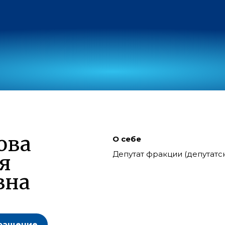
ова
О себе
Депутат фракции (депутат
я
вна
ращение