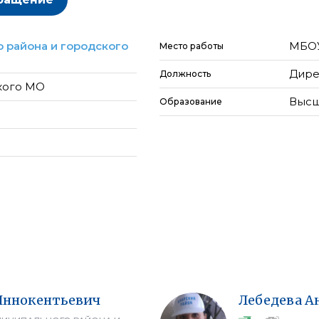
 района и городского
МБОУ
Место работы
Дире
Должность
кого МО
Высш
Образование
Иннокентьевич
Лебедева
А