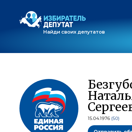
Найди своих депутатов
Безгуб
Наталь
Сергее
15.04.1976
(50)
Отправить об