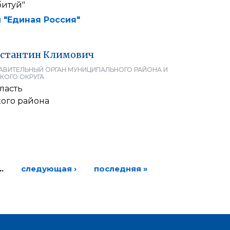
битуй"
 "Единая Россия"
стантин
Климович
АВИТЕЛЬНЫЙ ОРГАН МУНИЦИПАЛЬНОГО РАЙОНА И
КОГО ОКРУГА
ласть
кого района
…
следующая ›
последняя »