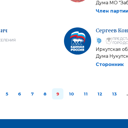
Дума МО "За
Член партии
вич
Сергеев
Кон
ПРЕДСТ
СЕЛЕНИЯ
ГОРОДС
Иркутская об
Дума Нукутс
Сторонник
5
6
7
8
9
10
11
12
13