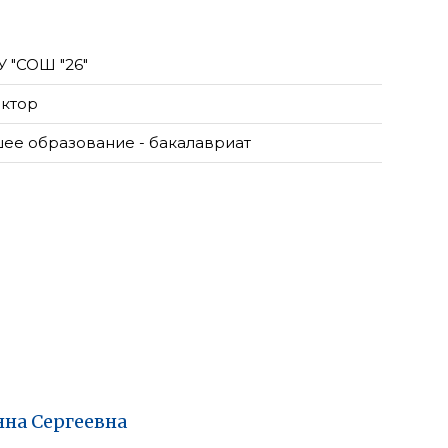
 "СОШ "26"
ктор
ее образование - бакалавриат
нна
Сергеевна