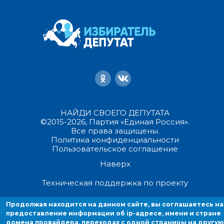
НАЙДИ СВОЕГО ДЕПУТАТА
©2015-2026, Партия «Единая Россия».
Все права защищены.
Политика конфиденциальности
Пользовательское соглашение
Наверх
Техническая поддержка по проекту
Продолжая находится на данном сайте, вы соглашаетесь на
Продолжая находиться на данном сайте, вы соглашаетесь на
предоставление информации об ip-адресе, имени и стране домен
предоставление информации об ip-адресе, имени и стране
домена провайдера, переходах с одной страницы на другую
провайдера, переходах с одной страницы на другую и cookies.