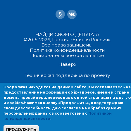
НАЙДИ СВОЕГО ДЕПУТАТА
©2015-2026, Партия «Единая Россия».
Все права защищены.
Политика конфиденциальности
Пользовательское соглашение
Наверх
Техническая поддержка по проекту
Продолжая находится на данном сайте, вы соглашаетесь на
Продолжая находиться на данном сайте, вы соглашаетесь на
предоставление информации об ip-адресе, имени и стране
предоставление информации об ip-адресе, имени и стране домен
домена провайдера, переходах с одной страницы на другую
провайдера, переходах с одной страницы на другую и cookies.
и cookies.
Нажимая кнопку «Продолжить», я подтверждаю
свою дееспособность, даю согласие на обработку моих
персональных данных в соответствии с
Политикой
конфиденциальности
.
ПРОДОЛЖИТЬ