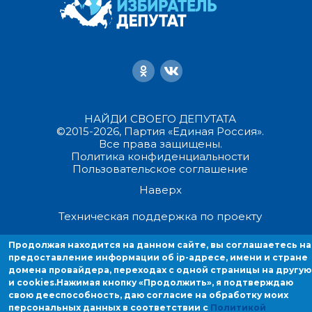
НАЙДИ СВОЕГО ДЕПУТАТА
©2015-2026, Партия «Единая Россия».
Все права защищены.
Политика конфиденциальности
Пользовательское соглашение
Наверх
Техническая поддержка по проекту
Продолжая находится на данном сайте, вы соглашаетесь на
Продолжая находиться на данном сайте, вы соглашаетесь на
предоставление информации об ip-адресе, имени и стране
предоставление информации об ip-адресе, имени и стране домен
домена провайдера, переходах с одной страницы на другую
провайдера, переходах с одной страницы на другую и cookies.
и cookies.
Нажимая кнопку «Продолжить», я подтверждаю
свою дееспособность, даю согласие на обработку моих
персональных данных в соответствии с
Политикой