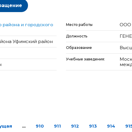
ращение
 района и городского
ООО 
Место работы
ГЕН
Должность
айона Уфимский район
Высш
Образование
Моск
Учебные заведения:
н
межд
дущая
…
910
911
912
913
914
91