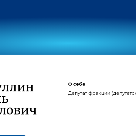
уллин
О себе
Депутат фракции (депутат
ль
лович