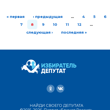
« первая
‹ предыдущая
…
4
5
6
7
8
9
10
11
12
…
следующая ›
последняя »
НАЙДИ СВОЕГО ДЕПУТАТА
©2015-2026, Партия «Единая Россия».