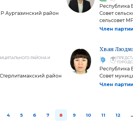
Республика 
МР Аургазинский район
Совет сельс
сельсовет М
Член партии
Хван
Людм
НИЦИПАЛЬНОГО РАЙОНА И
ПРЕДСТ
ГОРОДС
Республика 
 Стерлитамакский район
Совет муниц
Член партии
4
5
6
7
8
9
10
11
12