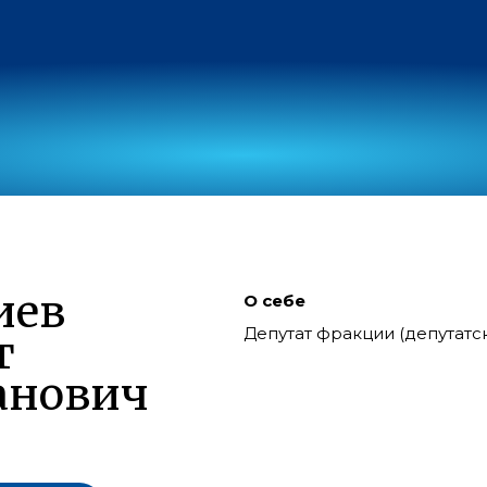
иев
О себе
Депутат фракции (депутат
т
анович