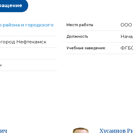
ращение
 района и городского
ООО 
Место работы
Нача
Должность
а город Нефтекамск
ФГБО
Учебные заведения:
н
вич
Хусаинов
Р