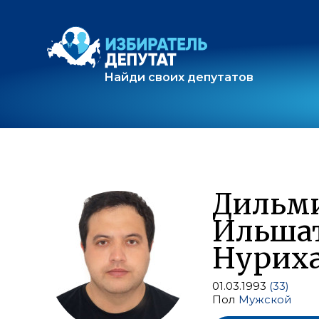
Найди своих депутатов
Дильм
Ильша
Нурих
01.03.1993
(33)
Пол
Мужской