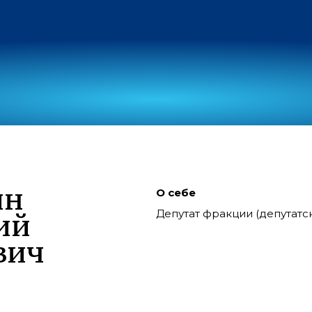
ин
О себе
Депутат фракции (депутат
ий
вич