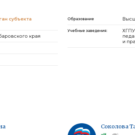
ган субъекта
Высш
Образование
ХГПУ
Учебные заведения:
баровского края
педа
и пр
на
Соколова
Т