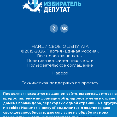
НАЙДИ СВОЕГО ДЕПУТАТА
©2015-2026, Партия «Единая Россия».
Все права защищены.
Политика конфиденциальности
Пользовательское соглашение
Наверх
Техническая поддержка по проекту
Продолжая находится на данном сайте, вы соглашаетесь на
Продолжая находиться на данном сайте, вы соглашаетесь на
предоставление информации об ip-адресе, имени и стране
предоставление информации об ip-адресе, имени и стране домен
домена провайдера, переходах с одной страницы на другую
провайдера, переходах с одной страницы на другую и cookies.
и cookies.
Нажимая кнопку «Продолжить», я подтверждаю
свою дееспособность, даю согласие на обработку моих