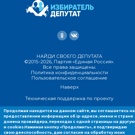
НАЙДИ СВОЕГО ДЕПУТАТА
©2015-2026, Партия «Единая Россия».
Все права защищены.
Политика конфиденциальности
Пользовательское соглашение
Наверх
Техническая поддержка по проекту
Продолжая находится на данном сайте, вы соглашаетесь на
Продолжая находиться на данном сайте, вы соглашаетесь на
предоставление информации об ip-адресе, имени и стране
предоставление информации об ip-адресе, имени и стране домен
домена провайдера, переходах с одной страницы на другую
провайдера, переходах с одной страницы на другую и cookies.
и cookies.
Нажимая кнопку «Продолжить», я подтверждаю
свою дееспособность, даю согласие на обработку моих