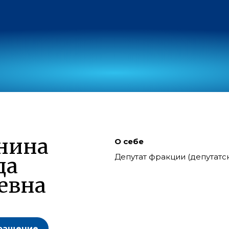
нина
О себе
Депутат фракции (депутат
да
евна
ращение