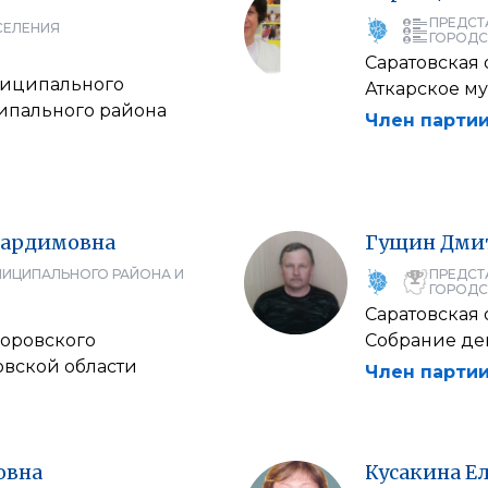
ПРЕДСТ
СЕЛЕНИЯ
ГОРОДС
Саратовская 
ниципального
Аткарское м
ипального района
Член партии
ардимовна
Гущин
Дми
НИЦИПАЛЬНОГО РАЙОНА И
ПРЕДСТ
ГОРОДС
Саратовская 
оровского
Собрание де
овской области
Член партии
овна
Кусакина
Е