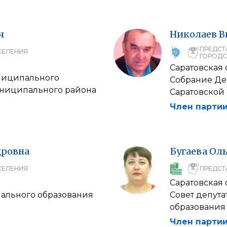
ч
Николаев
В
ПРЕДСТ
СЕЛЕНИЯ
ГОРОДС
Саратовская 
униципального
Собрание Де
униципального района
Саратовской
Член партии
дровна
Бугаева
Оль
СЕЛЕНИЯ
ПРЕДСТ
Саратовская 
пального образования
Совет депут
образования
Член партии