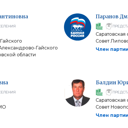
антиновна
Паранов
Дм
СЕЛЕНИЯ
ПРЕДСТ
Саратовская 
-Гайского
Совет Липов
Александрово-Гайского
Член партии
овской области
вна
Балдин
Юр
СЕЛЕНИЯ
ПРЕДСТ
Саратовская 
 МО
Совет Новоп
Член партии