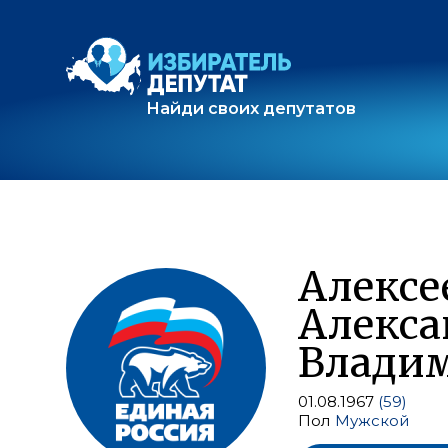
Найди своих депутатов
Алексе
Алекса
Влади
01.08.1967
(59)
Пол
Мужской