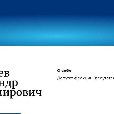
ев
О себе
Депутат фракции (депутат
ндр
мирович