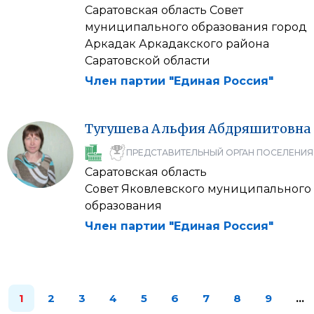
Саратовская область Совет
муниципального образования город
Аркадак Аркадакского района
Саратовской области
Член партии "Единая Россия"
Тугушева
Альфия
Абдряшитовна
ПРЕДСТАВИТЕЛЬНЫЙ ОРГАН ПОСЕЛЕНИЯ
Саратовская область
Совет Яковлевского муниципального
образования
Член партии "Единая Россия"
1
2
3
4
5
6
7
8
9
…