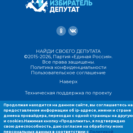
НАЙДИ СВОЕГО ДЕПУТАТА
©2015-2026, Партия «Единая Россия».
Все права защищены.
Политика конфиденциальности
Пользовательское соглашение
Наверх
Техническая поддержка по проекту
Продолжая находится на данном сайте, вы соглашаетесь на
Продолжая находиться на данном сайте, вы соглашаетесь на
предоставление информации об ip-адресе, имени и стране
предоставление информации об ip-адресе, имени и стране домен
домена провайдера, переходах с одной страницы на другую
провайдера, переходах с одной страницы на другую и cookies.
и cookies.
Нажимая кнопку «Продолжить», я подтверждаю
свою дееспособность, даю согласие на обработку моих
персональных данных в соответствии с
Политикой