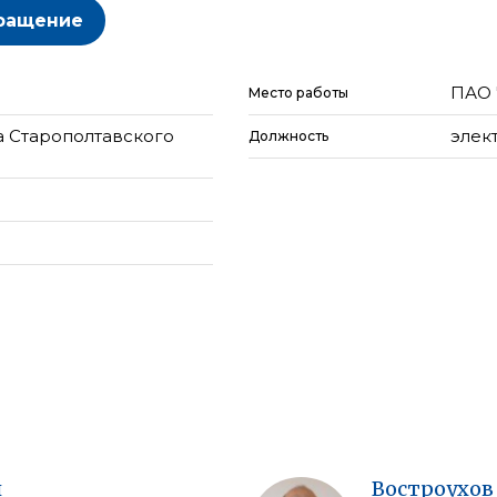
ращение
ПАО 
Место работы
а Старополтавского
элек
Должность
ч
Востроухов