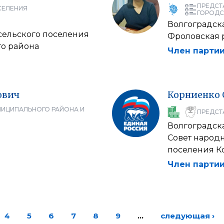
ПРЕДСТ
СЕЛЕНИЯ
ГОРОДС
Волгоградска
 сельского поселения
Фроловская 
о района
Член партии
ович
Корниенко
НИЦИПАЛЬНОГО РАЙОНА И
ПРЕДСТ
Волгоградска
Совет народ
поселения К
Член партии
4
5
6
7
8
9
…
следующая ›