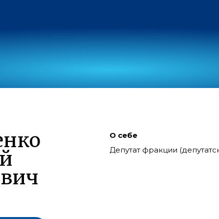
енко
О себе
Депутат фракции (депутат
ий
евич