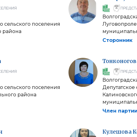
СЕЛЕНИЯ
ПРЕДСТ
Волгоградска
го сельского поселения
Луговопроле
 района
муниципальн
Сторонник
а
Тонконогов
СЕЛЕНИЯ
ПРЕДСТ
Волгоградска
го сельского поселения
Депутатское
ьного района
Калиновског
муниципальн
Член партии
ч
Кулешова
К