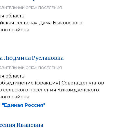
АВИТЕЛЬНЫЙ ОРГАН ПОСЕЛЕНИЯ
я область
йская сельская Дума Быковского
ого района
а
Людмила
Руслановна
АВИТЕЛЬНЫЙ ОРГАН ПОСЕЛЕНИЯ
я область
 объединение (фракция) Совета депутатов
о сельского поселения Киквидзенского
ого района
 "Единая Россия"
сения
Ивановна