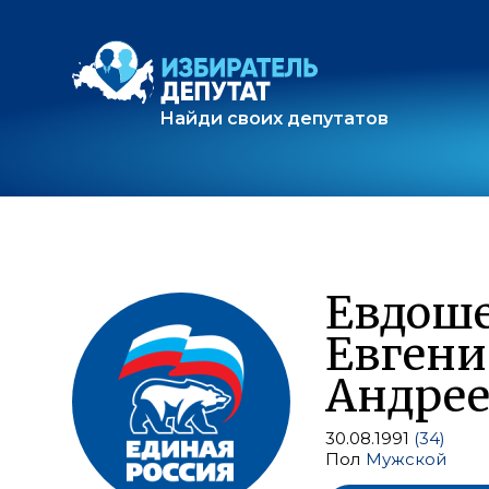
Найди своих депутатов
Евдош
Евген
Андре
30.08.1991
(34)
Пол
Мужской