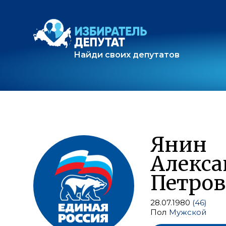
Найди своих депутатов
Янин
Алекса
Петро
28.07.1980
(46)
Пол
Мужской