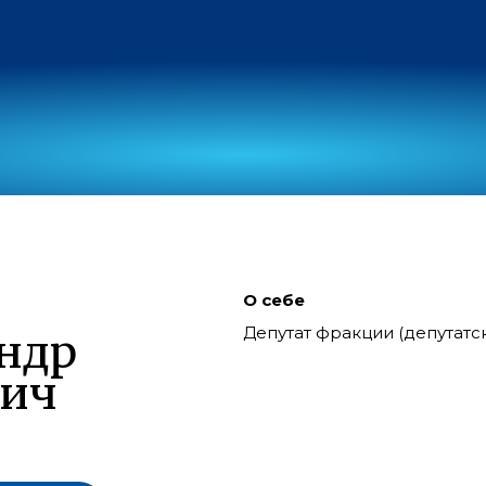
О себе
Депутат фракции (депутат
ндр
вич