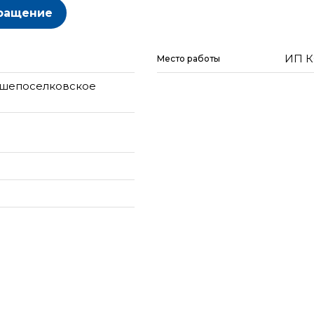
ращение
ИП 
Место работы
ьшепоселковское