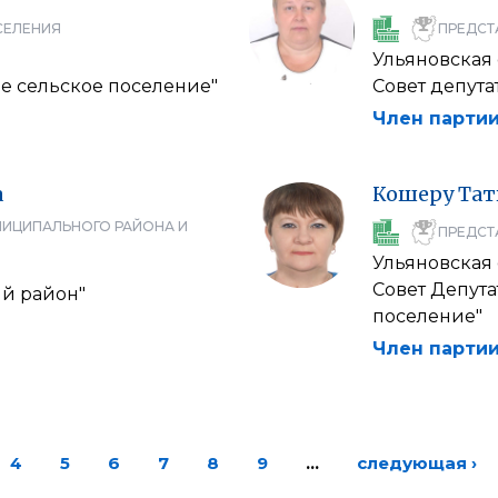
СЕЛЕНИЯ
ПРЕДСТ
Ульяновская 
е сельское поселение"
Совет депута
Член партии
а
Кошеру
Тат
НИЦИПАЛЬНОГО РАЙОНА И
ПРЕДСТ
Ульяновская 
Совет Депут
й район"
поселение"
Член партии
4
5
6
7
8
9
…
следующая ›