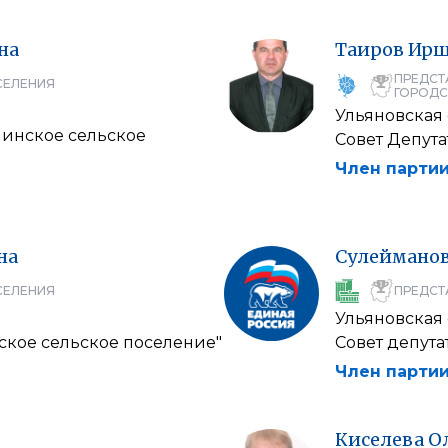
на
Таиров
Ирш
ПРЕДСТ
СЕЛЕНИЯ
ГОРОДС
Ульяновская 
линское сельское
Совет Депут
Член партии
на
Сулеймано
СЕЛЕНИЯ
ПРЕДСТ
Ульяновская 
ское сельское поселение"
Совет депута
Член партии
Киселева
О