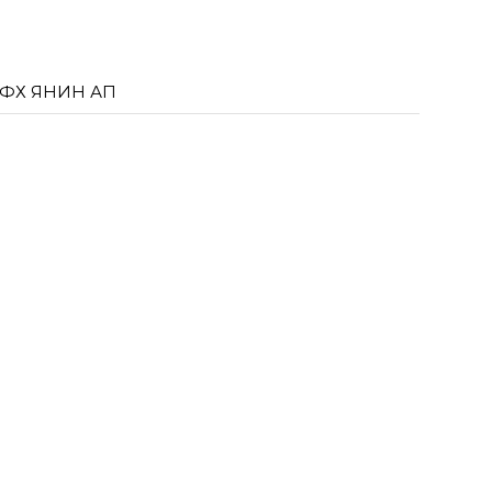
КФХ ЯНИН АП