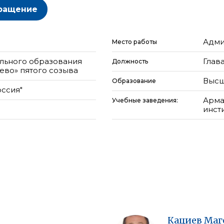
ращение
Адми
Место работы
льного образования
Глав
Должность
ево» пятого созыва
Высш
Образование
оссия"
Арма
Учебные заведения:
инсти
Кациев
Маг