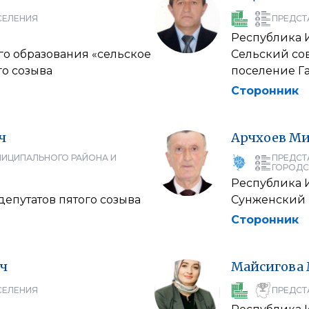
СЕЛЕНИЯ
ПРЕДСТ
Республика 
о образования «сельское
Сельский со
го созыва
поселение Га
Сторонник
ч
Арчхоев
Ми
НИЦИПАЛЬНОГО РАЙОНА И
ПРЕДСТ
ГОРОДС
Республика 
епутатов пятого созыва
Сунженский 
Сторонник
ч
Майсигова
СЕЛЕНИЯ
ПРЕДСТ