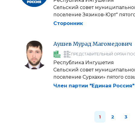
Республика Ингушетия
Сельский совет муниципальног
поселение Зязиков-Юрт" пятог
Сторонник
Аушев
Мурад
Магомедович
ПРЕДСТАВИТЕЛЬНЫЙ ОРГАН ПО
Республика Ингушетия
Сельский совет муниципальног
поселение Сурхахи» пятого соз
Член партии "Единая Россия"
1
2
3