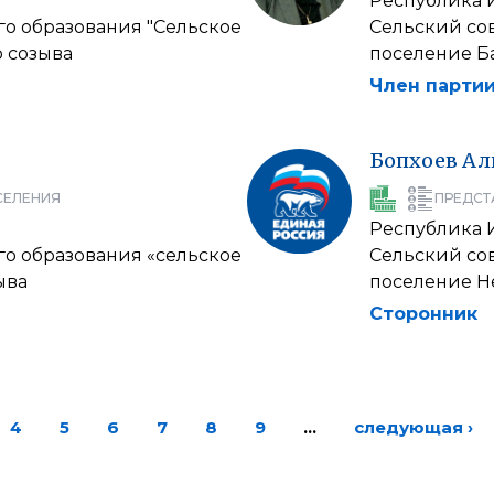
Республика 
о образования "Сельское
Сельский со
о созыва
поселение Ба
Член партии
Бопхоев
Ал
СЕЛЕНИЯ
ПРЕДСТ
Республика 
о образования «сельское
Сельский со
ыва
поселение Не
Сторонник
4
5
6
7
8
9
…
следующая ›