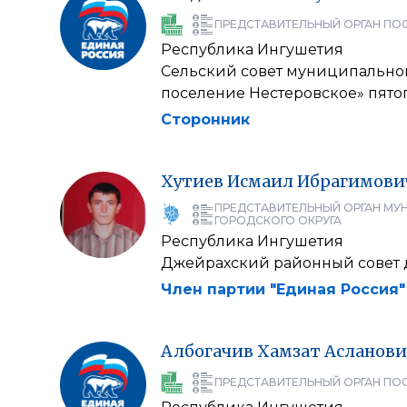
ПРЕДСТАВИТЕЛЬНЫЙ ОРГАН ПО
Республика Ингушетия
Сельский совет муниципальног
поселение Нестеровское» пято
Сторонник
Хутиев
Исмаил
Ибрагимови
ПРЕДСТАВИТЕЛЬНЫЙ ОРГАН МУ
ГОРОДСКОГО ОКРУГА
Республика Ингушетия
Джейрахский районный совет д
Член партии "Единая Россия"
Албогачив
Хамзат
Асланови
ПРЕДСТАВИТЕЛЬНЫЙ ОРГАН ПО