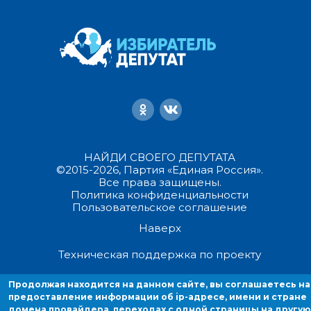
НАЙДИ СВОЕГО ДЕПУТАТА
©2015-2026, Партия «Единая Россия».
Все права защищены.
Политика конфиденциальности
Пользовательское соглашение
Наверх
Техническая поддержка по проекту
Продолжая находится на данном сайте, вы соглашаетесь на
Продолжая находиться на данном сайте, вы соглашаетесь на
предоставление информации об ip-адресе, имени и стране домен
предоставление информации об ip-адресе, имени и стране
домена провайдера, переходах с одной страницы на другую
провайдера, переходах с одной страницы на другую и cookies.