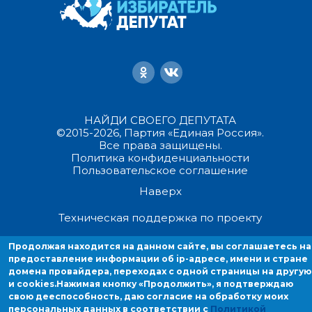
НАЙДИ СВОЕГО ДЕПУТАТА
©2015-2026, Партия «Единая Россия».
Все права защищены.
Политика конфиденциальности
Пользовательское соглашение
Наверх
Техническая поддержка по проекту
Продолжая находится на данном сайте, вы соглашаетесь на
Продолжая находиться на данном сайте, вы соглашаетесь на
предоставление информации об ip-адресе, имени и стране
предоставление информации об ip-адресе, имени и стране домен
домена провайдера, переходах с одной страницы на другую
провайдера, переходах с одной страницы на другую и cookies.
и cookies.
Нажимая кнопку «Продолжить», я подтверждаю
свою дееспособность, даю согласие на обработку моих
персональных данных в соответствии с
Политикой