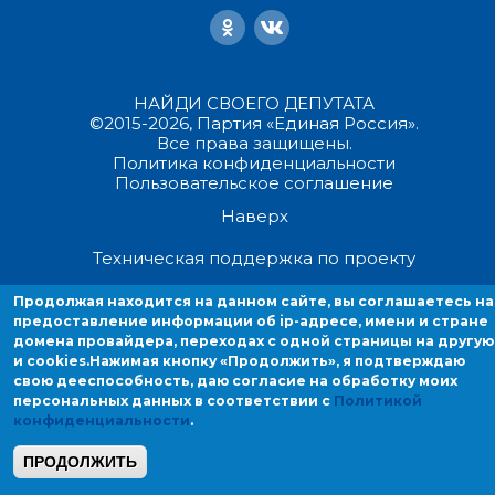
НАЙДИ СВОЕГО ДЕПУТАТА
©2015-2026, Партия «Единая Россия».
Все права защищены.
Политика конфиденциальности
Пользовательское соглашение
Наверх
Техническая поддержка по проекту
Продолжая находится на данном сайте, вы соглашаетесь на
Продолжая находиться на данном сайте, вы соглашаетесь на
предоставление информации об ip-адресе, имени и стране
предоставление информации об ip-адресе, имени и стране домен
домена провайдера, переходах с одной страницы на другую
провайдера, переходах с одной страницы на другую и cookies.
и cookies.
Нажимая кнопку «Продолжить», я подтверждаю
свою дееспособность, даю согласие на обработку моих
персональных данных в соответствии с
Политикой
конфиденциальности
.
ПРОДОЛЖИТЬ