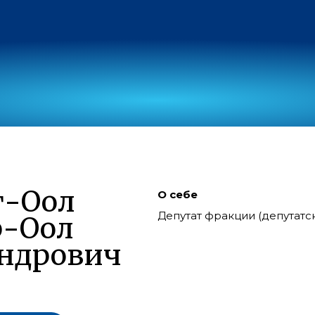
г-Оол
О себе
Депутат фракции (депутат
р-Оол
ндрович