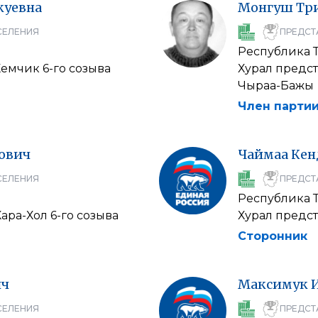
уевна
Монгуш
Тр
СЕЛЕНИЯ
ПРЕДСТ
Республика 
емчик 6-го созыва
Хурал предс
Чыраа-Бажы
Член партии
ович
Чаймаа
Кен
СЕЛЕНИЯ
ПРЕДСТ
Республика 
ара-Хол 6-го созыва
Хурал предс
Сторонник
ич
Максимук
СЕЛЕНИЯ
ПРЕДСТ