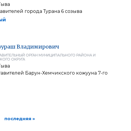
Тыва
авителей города Турана 6 созыва
ый
зураш
Владимирович
АВИТЕЛЬНЫЙ ОРГАН МУНИЦИПАЛЬНОГО РАЙОНА И
КОГО ОКРУГА
Тыва
тавителей Барун-Хемчикского кожууна 7-го
последняя »