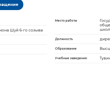
ращение
Госу
Место работы
обще
школ
мона Шуй 6-го созыва
дире
Должность
Высш
Образование
Туви
Учебные заведения: