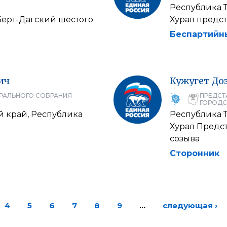
Республика 
Берт-Дагский шестого
Хурал предст
Беспартийн
ич
Кужугет
До
РАЛЬНОГО СОБРАНИЯ
ПРЕДСТ
ГОРОДС
й край, Республика
Республика 
Хурал Предс
созыва
Сторонник
4
5
6
7
8
9
…
следующая ›