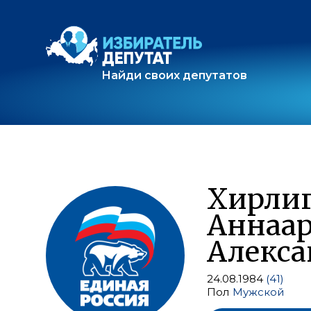
Найди своих депутатов
Хирли
Аннаа
Алекса
24.08.1984
(41)
Пол
Мужской