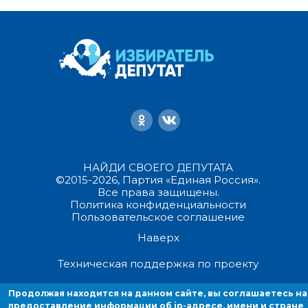
НАЙДИ СВОЕГО ДЕПУТАТА
©2015-2026, Партия «Единая Россия».
Все права защищены.
Политика конфиденциальности
Пользовательское соглашение
Наверх
Техническая поддержка по проекту
Продолжая находится на данном сайте, вы соглашаетесь на
Продолжая находиться на данном сайте, вы соглашаетесь на
предоставление информации об ip-адресе, имени и стране домен
предоставление информации об ip-адресе, имени и стране