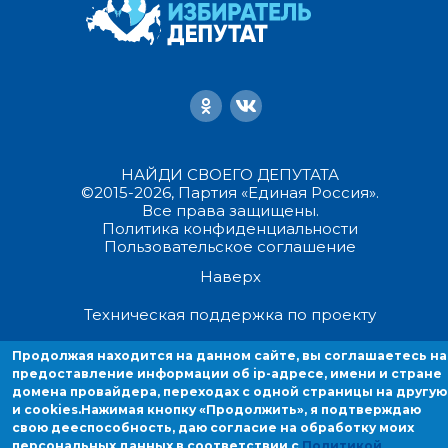
НАЙДИ СВОЕГО ДЕПУТАТА
©2015-2026, Партия «Единая Россия».
Все права защищены.
Политика конфиденциальности
Пользовательское соглашение
Наверх
Техническая поддержка по проекту
Продолжая находится на данном сайте, вы соглашаетесь на
Продолжая находиться на данном сайте, вы соглашаетесь на
предоставление информации об ip-адресе, имени и стране
предоставление информации об ip-адресе, имени и стране домен
домена провайдера, переходах с одной страницы на другую
провайдера, переходах с одной страницы на другую и cookies.
и cookies.
Нажимая кнопку «Продолжить», я подтверждаю
свою дееспособность, даю согласие на обработку моих
персональных данных в соответствии с
Политикой