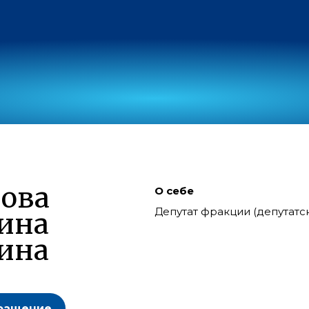
ова
О себе
Депутат фракции (депутат
ина
ина
ращение