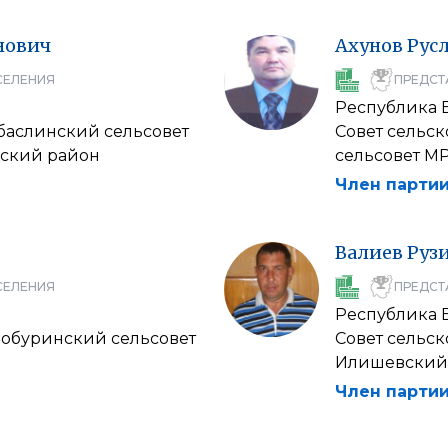
нович
Ахунов
Рус
СЕЛЕНИЯ
ПРЕДСТ
Республика 
рбаслинский сельсовет
Совет сельс
ский район
сельсовет М
Член партии
Валиев
Руз
СЕЛЕНИЯ
ПРЕДСТ
Республика 
вобуринский сельсовет
Совет сельс
Илишевский
Член партии