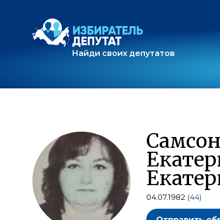
Найди своих депутатов
Самсон
Екатер
Екатер
04.07.1982
(44)
Отправить об