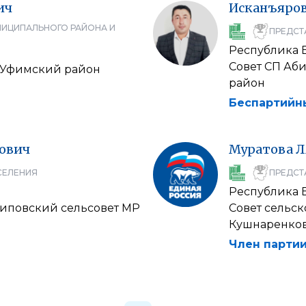
ич
Исканъяро
НИЦИПАЛЬНОГО РАЙОНА И
ПРЕДСТ
Республика 
Совет СП Аб
 Уфимский район
район
Беспартийн
ович
Муратова
Л
СЕЛЕНИЯ
ПРЕДСТ
Республика 
сиповский сельсовет МР
Совет сельс
Кушнаренко
Член партии