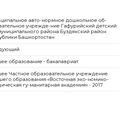
ципальное авто-нормное дошкольное об-
вательное учрежде-ние Гафурийский детский
муниципального района Буздякский район
ублики Башкортостан
дующий
ее образование - бакалавриат
ее Частное образовательное учреждение
шего образования «Восточная эко-номико-
ическая гу-манитарная академия» - 2017