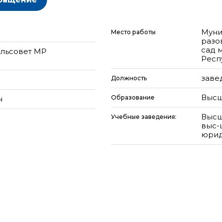
Муни
Место работы
разо
сад 
ельсовет МР
Респ
заве
Должность
Высш
Образование
н
Высш
Учебные заведения:
выс-
юрид