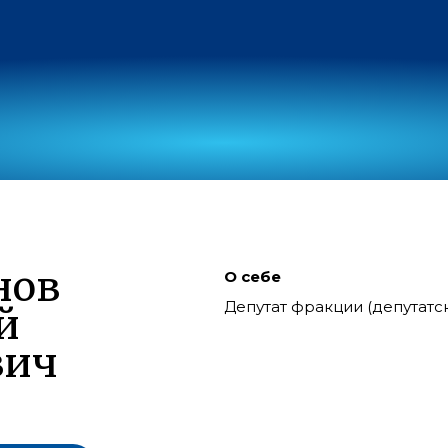
нов
О себе
Депутат фракции (депутат
й
вич