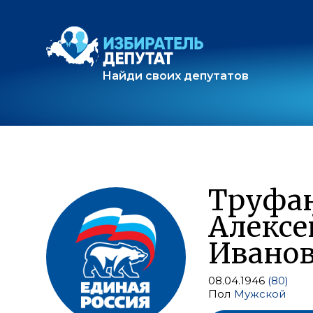
Найди своих депутатов
Труфа
Алексе
Ивано
08.04.1946
(80)
Пол
Мужской