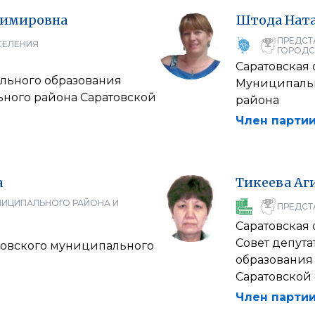
димировна
Штода
Нат
ПРЕДСТ
СЕЛЕНИЯ
ГОРОДС
Саратовская 
льного образования
Муниципальн
ного района Саратовской
района
Член партии
а
Тикеева
Аг
НИЦИПАЛЬНОГО РАЙОНА И
ПРЕДСТ
Саратовская 
Совет депут
овского муниципального
образования
Саратовской
Член партии