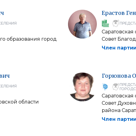
ич
Ерастов
Ге
СЕЛЕНИЯ
ПРЕДСТ
Саратовская 
го образования город
Совет Благо
Член партии
вич
Горюнова
О
ПРЕДСТ
СЕЛЕНИЯ
ГОРОДС
Саратовская 
овской области
Совет Духов
района Сара
Член партии