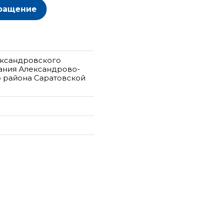
ращение
ександровского
ания Александрово-
о района Саратовской