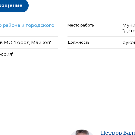
ращение
 района и городского
Муни
Место работы
"Дет
в МО "Город Майкоп"
руко
Должность
оссия"
Петров
Вал