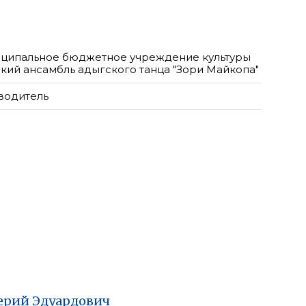
ципальное бюджетное учреждение культуры
ский ансамбль адыгского танца "Зори Майкопа"
водитель
ерий
Эдуардович