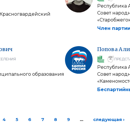
Республика 
Совет народ
"Красногвардейский
«Старобжего
Член партии
ович
Попова
Али
СЕЛЕНИЯ
ПРЕДСТ
Республика 
иципального образования
Совет народ
«Каменомост
Беспартийн
4
5
6
7
8
9
…
следующая ›