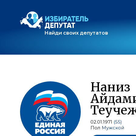
Найди своих депутатов
Наниз
Айдам
Теуче
02.01.1971
(55)
Пол
Мужской