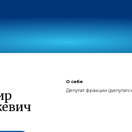
О себе
Депутат фракции (депутат
ир
жевич