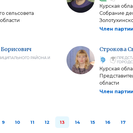
Курская обла
го сельсовета
Собрание де
 области
Золотухинско
Член партии
Борисович
Строкова
С
НИЦИПАЛЬНОГО РАЙОНА И
ПРЕДСТ
ГОРОДС
Курская обла
Представите
области
Член партии
9
10
11
12
13
14
15
16
17