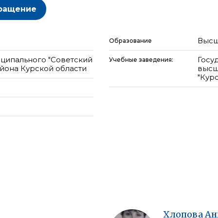
ращение
Высш
Образование
ципального "Советский
Госу
Учебные заведения:
айона Курской области
высш
"Кур
Хлопова
Ан