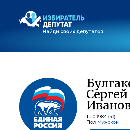
Найди своих депутатов
Булгак
Сергей
Ивано
11.10.1984
(41)
Пол
Мужской