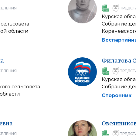
СЕЛЕНИЯ
ПРЕДСТ
Курская обла
 сельсовета
Собрание деп
ой области
Кореневског
Беспартийн
на
Филатова
С
СЕЛЕНИЯ
ПРЕДСТ
Курская обла
кого сельсовета
Собрание де
 области
Сторонник
евна
Овсяннико
СЕЛЕНИЯ
ПРЕДСТ