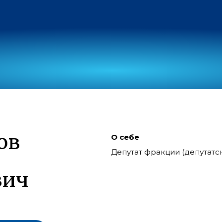
ов
О себе
Депутат фракции (депутат
вич