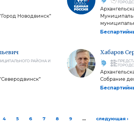
ГОРОДС
Архангельска
 "Город Новодвинск"
Муниципальн
муниципальн
Беспартийн
льевич
Хабаров
Се
НИЦИПАЛЬНОГО РАЙОНА И
ПРЕДСТ
ГОРОДС
Архангельска
 "Северодвинск"
Собрание деп
Беспартийн
4
5
6
7
8
9
…
следующая ›