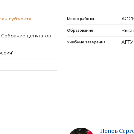
ган субъекта
АОС
Место работы
Высш
Образование
 Собрание депутатов
АГТУ 
Учебные заведения:
оссия"
Попов
Серг