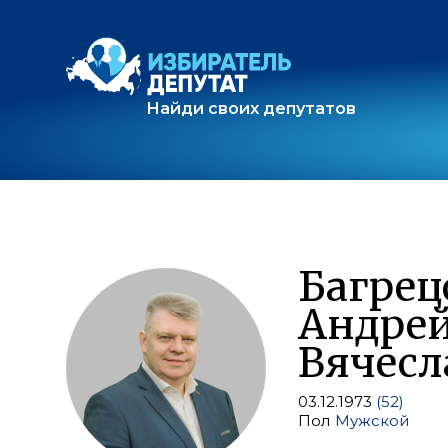
Найди своих депутатов
Багрец
Андре
Вячесл
03.12.1973
(52)
Пол
Мужской