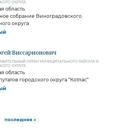
КОГО ОКРУГА
я область
ое собрание Виноградовского
ого округа
ый
ргей
Виссарионович
АВИТЕЛЬНЫЙ ОРГАН МУНИЦИПАЛЬНОГО РАЙОНА И
КОГО ОКРУГА
я область
утатов городского округа "Котлас"
ый
последняя »