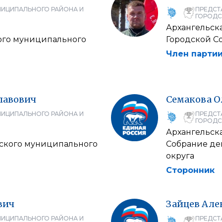
НИЦИПАЛЬНОГО РАЙОНА И
ПРЕДСТ
ГОРОДС
Архангельска
ого муниципального
Городской С
Член партии
лавович
Семакова
О
НИЦИПАЛЬНОГО РАЙОНА И
ПРЕДСТ
ГОРОДС
Архангельска
рского муниципального
Собрание де
округа
Сторонник
вич
Зайцев
Але
НИЦИПАЛЬНОГО РАЙОНА И
ПРЕДСТ