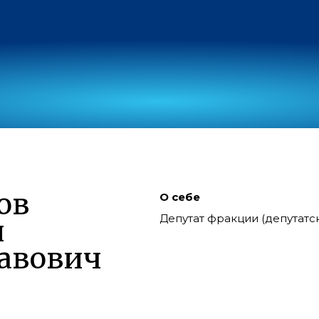
ов
О себе
Депутат фракции (депутат
й
авович