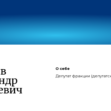
в
О себе
Депутат фракции (депутат
ндр
евич