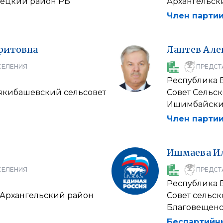
рецкий район РБ
Архангельск
Член партии
ритовна
Лаптев
Але
СЕЛЕНИЯ
ПРЕДСТ
Республика 
иякибашевский сельсовет
Совет Сельс
Ишимбайски
Член партии
Ишмаева
И
СЕЛЕНИЯ
ПРЕДСТ
Республика 
 Архангельский район
Совет сельс
Благовещенс
Беспартийн