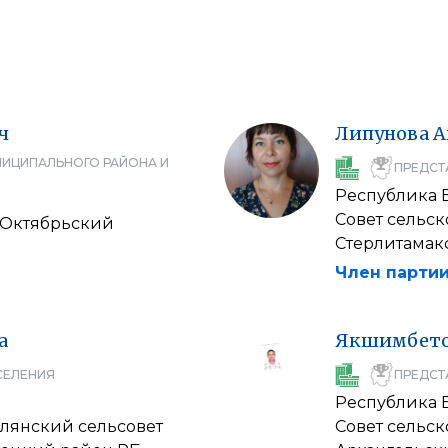
ч
Липунова
А
НИЦИПАЛЬНОГО РАЙОНА И
ПРЕДСТ
Республика 
Совет сельс
д Октябрьский
Стерлитамак
Член партии
а
Якшимбет
СЕЛЕНИЯ
ПРЕДСТ
Республика 
рлянский сельсовет
Совет сельс