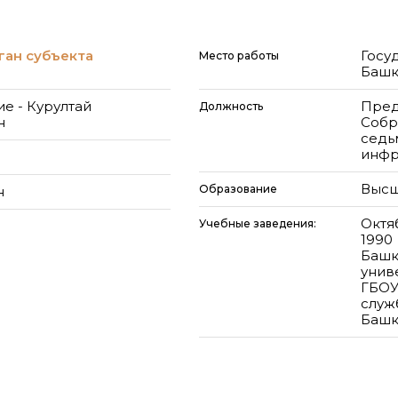
ган субъекта
Госу
Место работы
Башк
е - Курултай
Пред
Должность
н
Собр
седь
инфр
Высш
Образование
н
Октя
Учебные заведения:
1990
Башк
унив
ГБОУ
служ
Башк