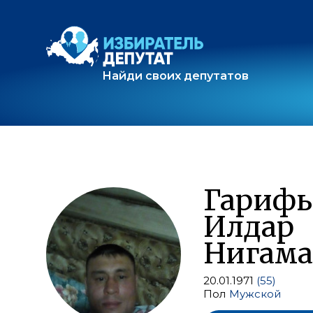
Найди своих депутатов
Гарифь
Илдар
Нигама
20.01.1971
(55)
Пол
Мужской