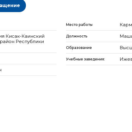
ращение
Карм
Место работы
ия Кисак-Каинский
Маши
Должность
 район Республики
Высш
Образование
Ижев
Учебные заведения:
н