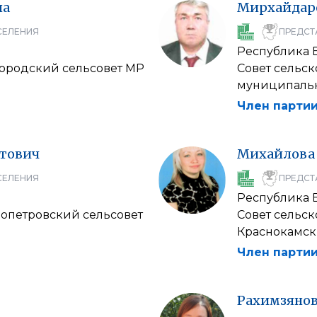
на
Мирхайдар
СЕЛЕНИЯ
ПРЕДСТ
Республика 
городский сельсовет МР
Совет сельс
муниципальн
Член партии
тович
Михайлова
СЕЛЕНИЯ
ПРЕДСТ
Республика 
вопетровский сельсовет
Совет сельс
Краснокамск
Член партии
Рахимзяно