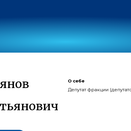
янов
О себе
Депутат фракции (депута
тьянович