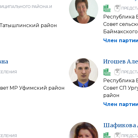
НИЦИПАЛЬНОГО РАЙОНА И
ПРЕДСТ
Республика 
Совет сельс
 Татышлинский район
Баймакского
Член партии
вна
Игошев
Але
СЕЛЕНИЯ
ПРЕДСТ
Республика 
овет МР Уфимский район
Совет СП Ур
район
Член партии
Шафикова
СЕЛЕНИЯ
ПРЕДСТ