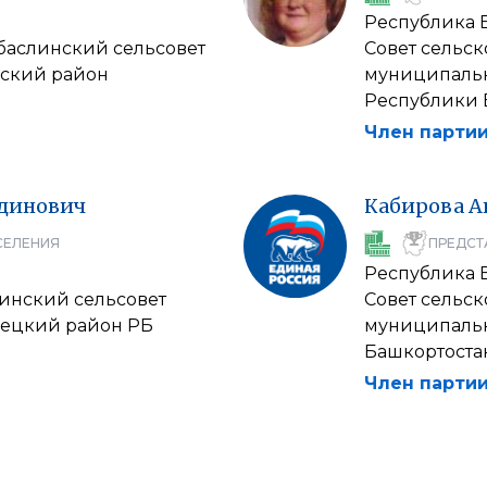
Республика 
рбаслинский сельсовет
Совет сельс
ский район
муниципальн
Республики 
Член партии
динович
Кабирова
А
СЕЛЕНИЯ
ПРЕДСТ
Республика 
синский сельсовет
Совет сельс
рецкий район РБ
муниципальн
Башкортоста
Член партии