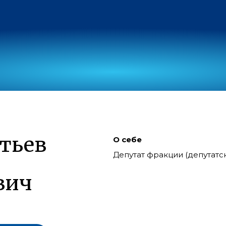
тьев
О себе
Депутат фракции (депутат
вич