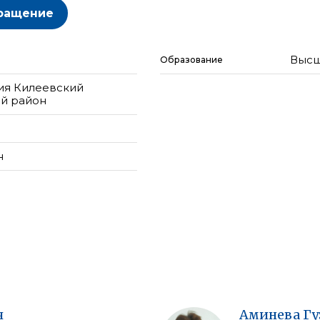
ращение
Высш
Образование
ия Килеевский
ий район
н
ч
Аминева
Гу