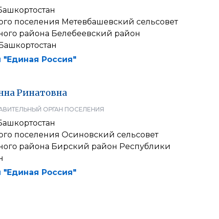
Башкортостан
кого поселения Метевбашевский сельсовет
ого района Белебеевский район
Башкортостан
 "Единая Россия"
нна
Ринатовна
АВИТЕЛЬНЫЙ ОРГАН ПОСЕЛЕНИЯ
Башкортостан
кого поселения Осиновский сельсовет
ого района Бирский район Республики
н
 "Единая Россия"